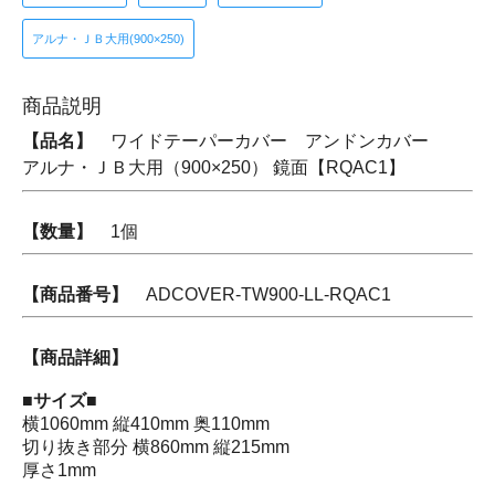
アルナ・ＪＢ大用(900×250)
商品説明
【品名】
ワイドテーパーカバー アンドンカバー
アルナ・ＪＢ大用（900×250） 鏡面【RQAC1】
【数量】
1個
【商品番号】
ADCOVER-TW900-LL-RQAC1
【商品詳細】
■サイズ■
横1060mm 縦410mm 奥110mm
切り抜き部分 横860mm 縦215mm
厚さ1mm