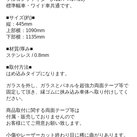
標準幅車・ワイド車共通です。
■サイズ(約)■
縦：445mm
上部横：1090mm
下部横：1135mm
■材質/厚み■
ステンレス / 0.8mm
■取付方法■
はめ込みタイプになります。
ガラスを外し、ガラスとパネルを超強力両面テープ等で
固定して頂き、縁ゴムに挟み込み車体へ取り付けしてく
ださい。
商品取付に関する両面テープ等は
付属・販売しておりませんので
お客様にてご用意お願い致します。
小傷やレーザーカット終わり目に稀に曲がりあります。